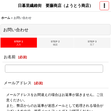
日暮里繊維街 要藤商店（ようとう商店）
ホーム
>
お問い合わせ
お問い合わせ
STEP 1
STEP 2
STEP 3
入力
確認
完了
お名前
[
必須
]
メールアドレス
[
必須
]
メールアドレスをお間違えの場合はお返事が届きません。ご注
意ください。
また、弊店からのお返事が迷惑メールとして処理される場合が
ございますので、迷惑メールフォルダもご確認ください。