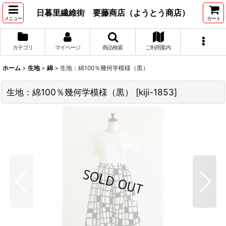
日暮里繊維街 要藤商店（ようとう商店）
メニュー
カート
カテゴリ
マイページ
商品検索
ご利用案内
ホーム
>
生地
>
綿
>
生地：綿100％幾何学模様（黒）
生地：綿100％幾何学模様（黒）
[
kiji-1853
]