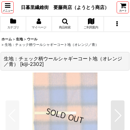
日暮里繊維街 要藤商店（ようとう商店）
メニュー
カート
カテゴリ
マイページ
商品検索
ご利用案内
ホーム
>
生地
>
ウール
>
生地：チェック柄ウールシャギーコート地（オレンジ／青）
生地：チェック柄ウールシャギーコート地（オレンジ
／青）
[
kiji-2302
]