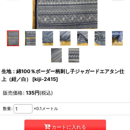
生地：綿100％ボーダー柄刺し子ジャガードエアタン仕
上（紺／白）
[
kiji-2415
]
販売価格
:
135
円
(税込)
数量
:
×0.1メートル
カートに入れる