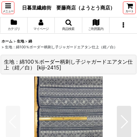
日暮里繊維街 要藤商店（ようとう商店）
メニュー
カート
カテゴリ
マイページ
商品検索
ご利用案内
ホーム
>
生地
>
綿
>
生地：綿100％ボーダー柄刺し子ジャガードエアタン仕上（紺／白）
生地：綿100％ボーダー柄刺し子ジャガードエアタン仕
上（紺／白）
[
kiji-2415
]