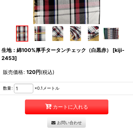
生地：綿100%厚手タータンチェック（白黒赤）
[
kiji-
2453
]
販売価格
:
120
円
(税込)
数量
:
×0.1メートル
カートに入れる
お問い合わせ