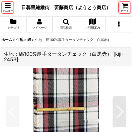
日暮里繊維街 要藤商店（ようとう商店）
メニュー
カート
カテゴリ
マイページ
商品検索
ご利用案内
ホーム
>
生地
>
綿
>
生地：綿100%厚手タータンチェック（白黒赤）
生地：綿100%厚手タータンチェック（白黒赤）
[
kiji-
2453
]