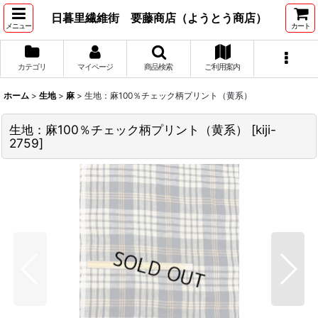
日暮里繊維街 要藤商店（ようとう商店）
メニュー
カート
カテゴリ
マイページ
商品検索
ご利用案内
ホーム
>
生地
>
麻
>
生地：麻100％チェック柄プリント（黄系）
生地：麻100％チェック柄プリント（黄系）
[
kiji-
2759
]