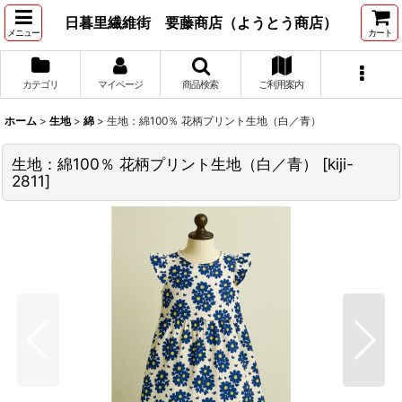
日暮里繊維街 要藤商店（ようとう商店）
メニュー
カート
カテゴリ
マイページ
商品検索
ご利用案内
ホーム
>
生地
>
綿
>
生地：綿100％ 花柄プリント生地（白／青）
生地：綿100％ 花柄プリント生地（白／青）
[
kiji-
2811
]