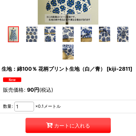
生地：綿100％ 花柄プリント生地（白／青）
[
kiji-2811
]
販売価格
:
90
円
(税込)
数量
:
×0.1メートル
カートに入れる