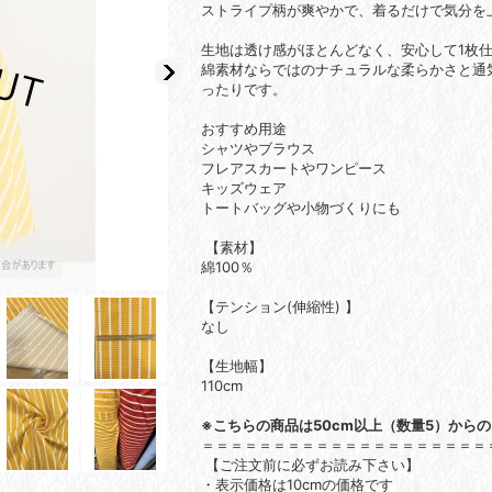
ストライプ柄が爽やかで、着るだけで気分を
生地は透け感がほとんどなく、安心して1枚
綿素材ならではのナチュラルな柔らかさと通
ったりです。
おすすめ用途
シャツやブラウス
フレアスカートやワンピース
キッズウェア
トートバッグや小物づくりにも
【素材】
綿100％
【テンション(伸縮性) 】
なし
【生地幅】
110cm
※こちらの商品は50cm以上（数量5）から
＝＝＝＝＝＝＝＝＝＝＝＝＝＝＝＝＝＝＝＝
【ご注文前に必ずお読み下さい】
・表示価格は10cmの価格です