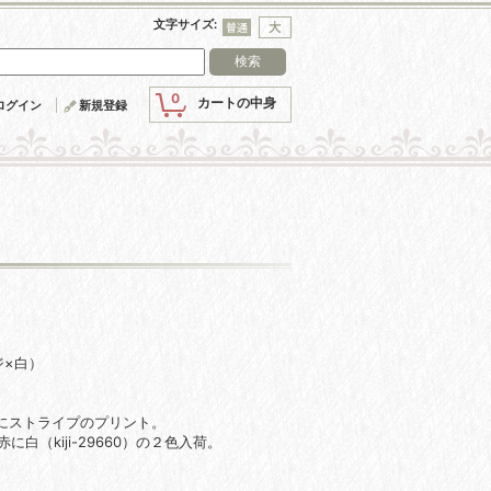
文字サイズ
:
0
カートの中身
ログイン
新規登録
ジ×白）
にストライプのプリント。
に白（kiji-29660）の２色入荷。