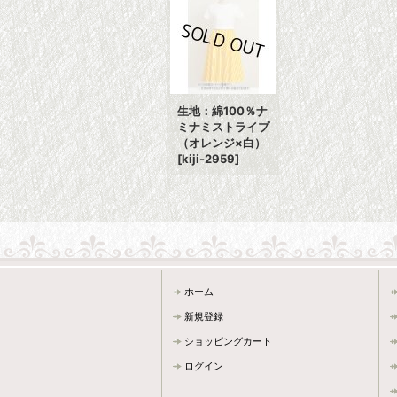
生地：綿100％ナ
ミナミストライプ
（オレンジ×白）
[
kiji-2959
]
ホーム
新規登録
ショッピングカート
ログイン