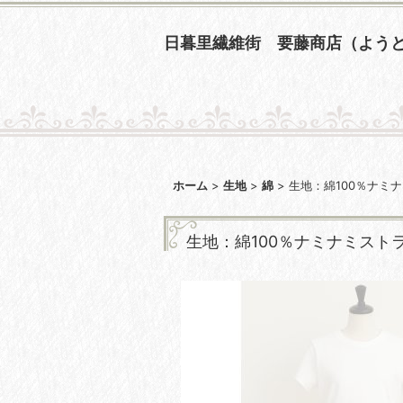
日暮里繊維街 要藤商店（よう
ホーム
>
生地
>
綿
>
生地：綿100％ナミ
生地：綿100％ナミナミスト