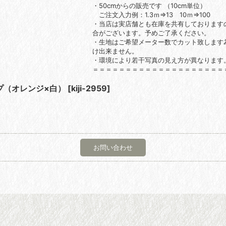
・50cmからの販売です （10cm単位）
ご注文入力例：1.3ｍ⇒13 10ｍ⇒100
・当店は実店舗とも在庫を共有しております
合がございます。予めご了承ください。
・生地はご希望メーター数でカット致します
け出来ません。
・環境により若干写真の見え方が異なります
＝＝＝＝＝＝＝＝＝＝＝＝＝＝＝＝＝＝＝＝
プ（オレンジ×白）
[
kiji-2959
]
お問い合わせ