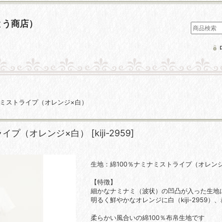
とう商店）
ナミストライプ（オレンジ×白）
ライプ（オレンジ×白）
[
kiji-2959
]
生地：綿100％ナミナミストライプ（オレン
【特徴】
細かなナミナミ（波状）の凹凸が入った生地
明るく鮮やかなオレンジに白（kiji-2959）、赤
柔らかい風合いの綿100％布帛生地です