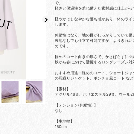
で、
軽さと保温性を兼ね備えた素材感に仕上がっ
軽やかでしなやかな落ち感があり、体のライ
します。
伸縮性はなく、地の目がしっかりしていて扱
裏地なしでも仕立て可能ですが、よりきれい
めです。
軽めのコート向きの厚さで、かさばらずに羽
秋から春にかけて活躍するロングシーズン対
おすすめ用途：軽めのコート、ショートジャ
の羽織りジャケット、ポンチョ風コート な
【素材】
アクリル46％、ポリエステル29％、ウール2
【
テンション(伸縮性)
】
なし
【生地幅】
150cm