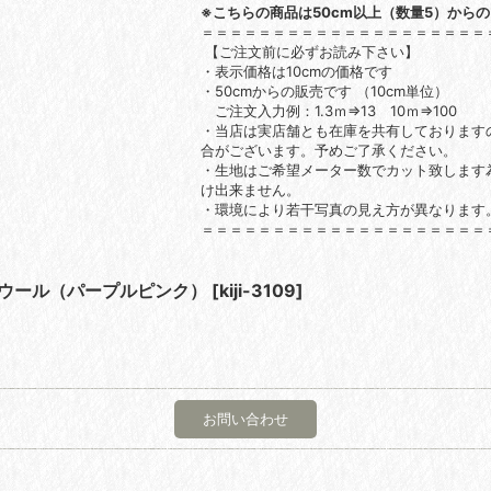
※こちらの商品は50cm以上（数量5）から
＝＝＝＝＝＝＝＝＝＝＝＝＝＝＝＝＝＝＝＝
【ご注文前に必ずお読み下さい】
・表示価格は10cmの価格です
・50cmからの販売です （10cm単位）
ご注文入力例：1.3ｍ⇒13 10ｍ⇒100
・当店は実店舗とも在庫を共有しております
合がございます。予めご了承ください。
・生地はご希望メーター数でカット致します
け出来ません。
・環境により若干写真の見え方が異なります
＝＝＝＝＝＝＝＝＝＝＝＝＝＝＝＝＝＝＝＝
混ウール（パープルピンク）
[
kiji-3109
]
お問い合わせ