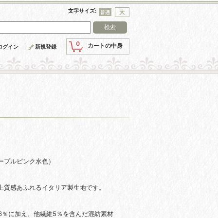
文字サイズ
:
0
カートの中身
ログイン
新規登録
ープルピンク水色）
上質感あふれるイタリア製生地です。
26％に加え、他繊維5％を含んだ混紡素材