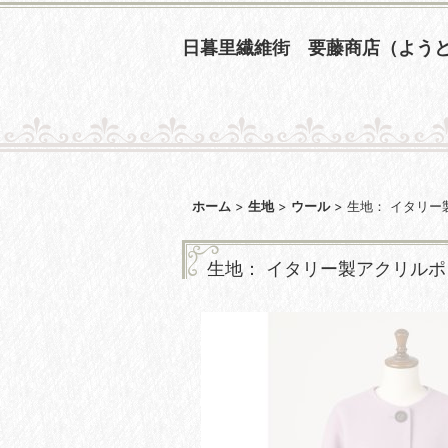
日暮里繊維街 要藤商店（よう
ホーム
>
生地
>
ウール
>
生地： イタリ
生地： イタリー製アクリル