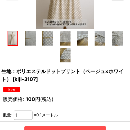
生地：ポリエステルドットプリント（ベージュ×ホワイ
ト）
[
kiji-3107
]
販売価格
:
100
円
(税込)
数量
:
×0.1メートル