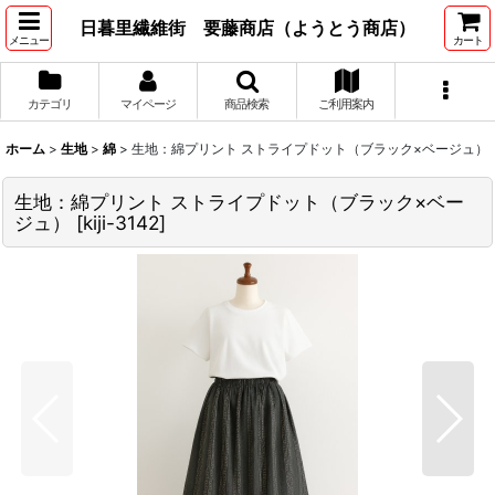
日暮里繊維街 要藤商店（ようとう商店）
メニュー
カート
カテゴリ
マイページ
商品検索
ご利用案内
ホーム
>
生地
>
綿
>
生地：綿プリント ストライプドット（ブラック×ベージュ）
生地：綿プリント ストライプドット（ブラック×ベー
ジュ）
[
kiji-3142
]