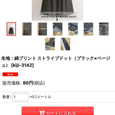
生地：綿プリント ストライプドット（ブラック×ベージ
ュ）
[
kiji-3142
]
販売価格
:
80
円
(税込)
数量
:
×0.1メートル
カートに入れる