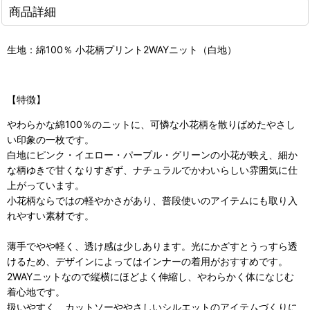
商品詳細
生地：綿100％ 小花柄プリント2WAYニット（白地）
【特徴】
やわらかな綿100％のニットに、可憐な小花柄を散りばめたやさし
い印象の一枚です。
白地にピンク・イエロー・パープル・グリーンの小花が映え、細か
な柄ゆきで甘くなりすぎず、ナチュラルでかわいらしい雰囲気に仕
上がっています。
小花柄ならではの軽やかさがあり、普段使いのアイテムにも取り入
れやすい素材です。
薄手でやや軽く、透け感は少しあります。光にかざすとうっすら透
けるため、デザインによってはインナーの着用がおすすめです。
2WAYニットなので縦横にほどよく伸縮し、やわらかく体になじむ
着心地です。
扱いやすく、カットソーややさしいシルエットのアイテムづくりに