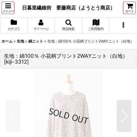
日暮里繊維街 要藤商店（ようとう商店）
メニュー
カート
カテゴリ
マイページ
商品検索
ご利用案内
ホーム
>
生地
>
綿ニット
>
生地：綿100％ 小花柄プリント2WAYニット（白地）
生地：綿100％ 小花柄プリント2WAYニット（白地）
[
kiji-3312
]