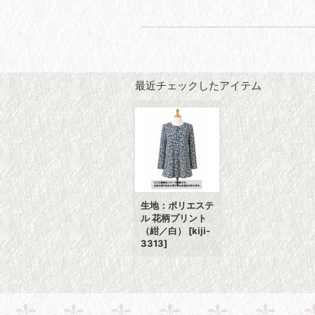
最近チェックしたアイテム
生地：ポリエステ
ル 花柄プリント
（紺／白）
[
kiji-
3313
]