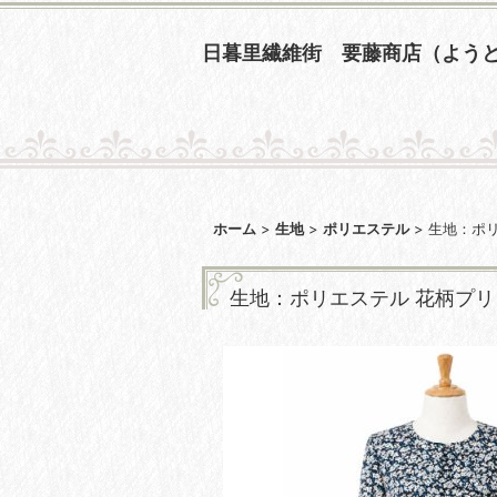
日暮里繊維街 要藤商店（よう
ホーム
>
生地
>
ポリエステル
>
生地：ポ
生地：ポリエステル 花柄プ