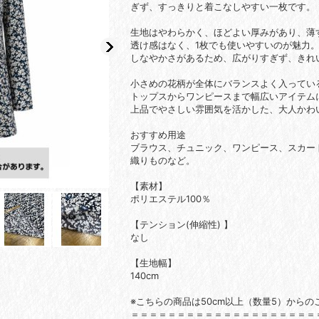
ぎず、すっきりと着こなしやすい一枚です。
生地はやわらかく、ほどよい厚みがあり、薄
透け感はなく、1枚でも使いやすいのが魅力
しなやかさがあるため、広がりすぎず、きれ
小さめの花柄が全体にバランスよく入ってい
トップスからワンピースまで幅広いアイテム
上品でやさしい雰囲気を活かした、大人かわ
おすすめ用途
ブラウス、チュニック、ワンピース、スカー
織りものなど。
【素材】
ポリエステル100％
【テンション(伸縮性) 】
なし
【生地幅】
140cm
※こちらの商品は50cm以上（数量5）から
＝＝＝＝＝＝＝＝＝＝＝＝＝＝＝＝＝＝＝＝