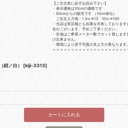
【ご注文前に必ずお読み下さい】
・表示価格は10cmの価格です
・50cmからの販売です （10cm単位）
ご注文入力例：1.3ｍ⇒13 10ｍ⇒100
・当店は実店舗とも在庫を共有しております
合がございます。予めご了承ください。
・生地はご希望メーター数でカット致します
け出来ません。
・環境により若干写真の見え方が異なります
＝＝＝＝＝＝＝＝＝＝＝＝＝＝＝＝＝＝＝＝
（紺／白）
[
kiji-3313
]