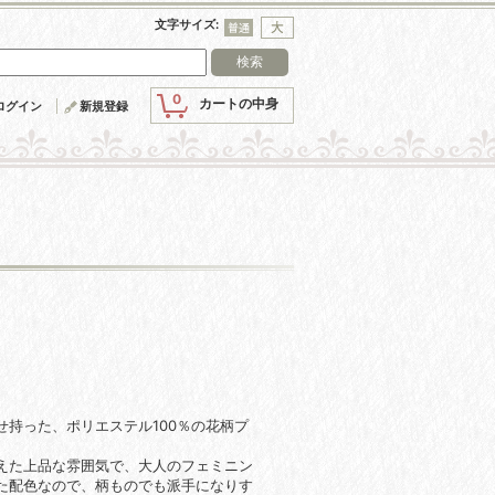
文字サイズ
:
0
カートの中身
ログイン
新規登録
持った、ポリエステル100％の花柄プ
えた上品な雰囲気で、大人のフェミニン
た配色なので、柄ものでも派手になりす