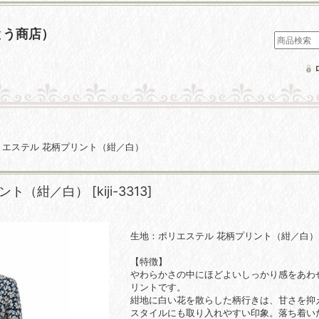
とう商店）
リエステル 花柄プリント（紺／白）
リント（紺／白）
[
kiji-3313
]
生地：ポリエステル 花柄プリント（紺／白）
【特徴】
やわらかさの中にほどよいしっかり感をあわせ
リントです。
紺地に白い花を散らした柄行きは、甘さを抑
スタイルにも取り入れやすい印象。落ち着い