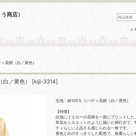
とう商店）
バティ花柄（白／黄色）
柄（白／黄色）
[
kiji-3314
]
生地：綿100％ リバティ花柄（白／黄色）
【特徴】
白地にイエローの花柄を一面にプリントした、
草花をシルエットのように描いた柄行きで、
ティらしい上品さも感じられる一枚です。
黄色と白のすっきりした配色で、春夏らしい