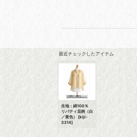
最近チェックしたアイテム
生地：綿100％
リバティ花柄（白
／黄色）
[
kiji-
3314
]