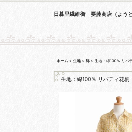
日暮里繊維街 要藤商店（よう
ホーム
>
生地
>
綿
>
生地：綿100％ リ
生地：綿100％ リバティ花