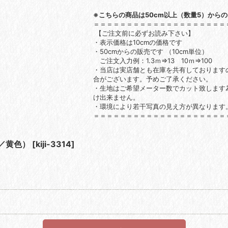
※こちらの商品は50cm以上（数量5）から
＝＝＝＝＝＝＝＝＝＝＝＝＝＝＝＝＝＝＝＝
【ご注文前に必ずお読み下さい】
・表示価格は10cmの価格です
・50cmからの販売です （10cm単位）
ご注文入力例：1.3ｍ⇒13 10ｍ⇒100
・当店は実店舗とも在庫を共有しております
合がございます。予めご了承ください。
・生地はご希望メーター数でカット致します
け出来ません。
・環境により若干写真の見え方が異なります
＝＝＝＝＝＝＝＝＝＝＝＝＝＝＝＝＝＝＝＝
白／黄色）
[
kiji-3314
]