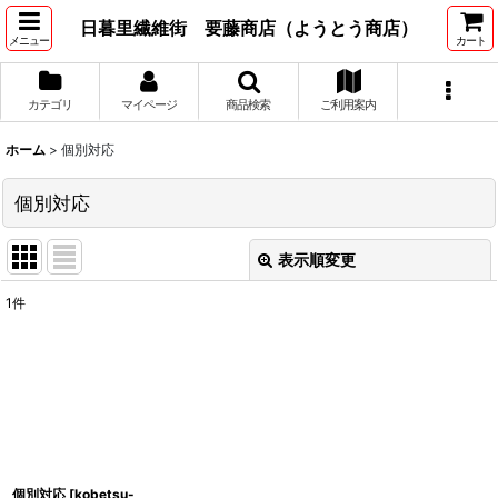
日暮里繊維街 要藤商店（ようとう商店）
メニュー
カート
カテゴリ
マイページ
商品検索
ご利用案内
ホーム
>
個別対応
個別対応
表示順変更
閉じる
1
件
表示数
:
並び順
:
絞り込む
個別対応
[
kobetsu-