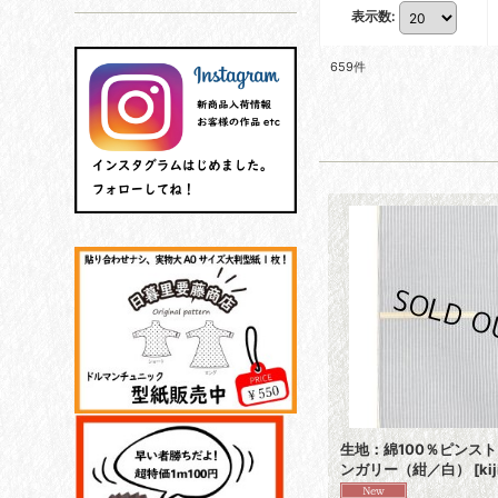
表示数
:
659
件
生地：綿100％ピンス
ンガリー（紺／白）
[
ki