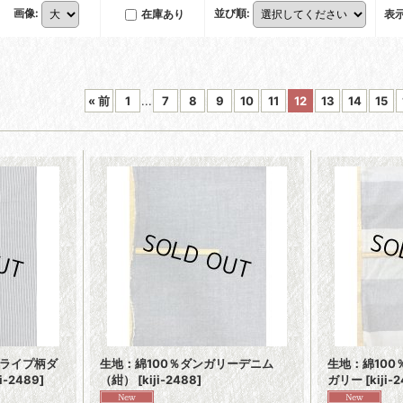
画像
:
並び順
:
在庫あり
表
«
前
1
...
7
8
9
10
11
12
13
14
15
トライプ柄ダ
生地：綿100％ダンガリーデニム
生地：綿100
ji-2489
]
（紺）
[
kiji-2488
]
ガリー
[
kiji-