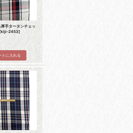
0%厚手タータンチェッ
[
kiji-2453
]