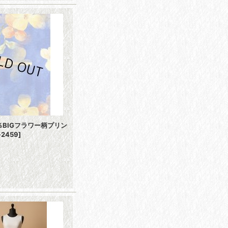
％BIGフラワー柄プリン
i-2459
]