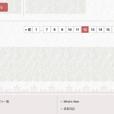
«
前
1
...
7
8
9
10
11
12
13
14
15
ゴリ一覧
What's New
店長日記