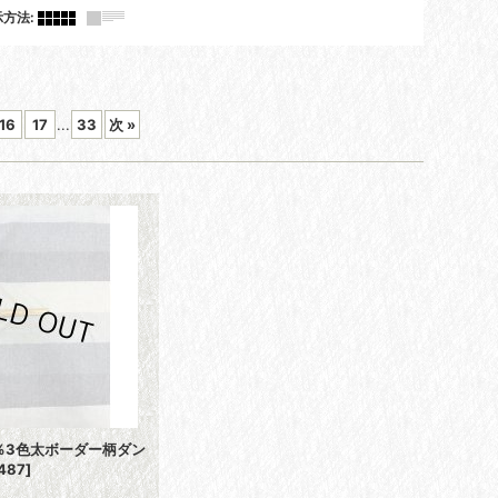
示方法
:
16
17
...
33
次
»
％3色太ボーダー柄ダン
2487
]