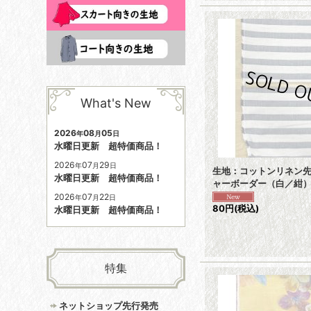
What's New
2026
08
05
年
月
日
水曜日更新 超特価商品！
2026
07
29
年
月
日
生地：コットンリネン
水曜日更新 超特価商品！
ャーボーダー（白／紺
2026
07
22
年
月
日
80円
(税込)
水曜日更新 超特価商品！
特集
ネットショップ先行発売