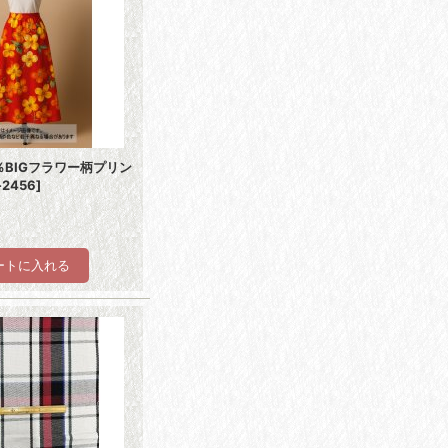
％BIGフラワー柄プリン
i-2456
]