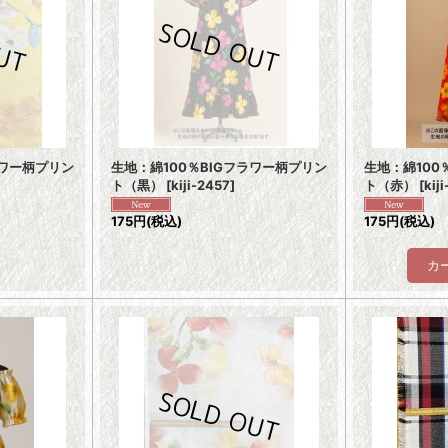
ラワー柄プリン
生地：綿100％BIGフラワー柄プリン
生地：綿100
ト（黒）
[
kiji-2457
]
ト（赤）
[
kij
175円
(税込)
175円
(税込)