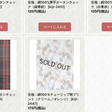
ータンチェッ
生地：綿100%厚手タータンチェッ
生地：綿10
2
]
ク（緑青紺）
[
kiji-2451
]
ク（白青赤）
120円
(税込)
120円
(税込)
ータンチェッ
生地：綿100％チューリップ柄プリ
9
]
ント（クリーム／オレンジ）
[
kiji-
2447
]
175円
(税込)