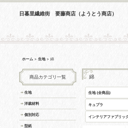
日暮里繊維街 要藤商店（ようとう商店）
ホーム
>
生地
>
綿
綿
商品カテゴリ一覧
生地
生地 (全商品)
洋裁材料
キュプラ
個別対応
インテリアファブリッ
型紙