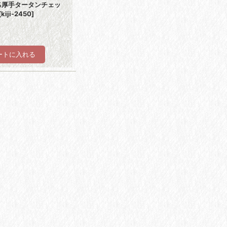
0%厚手タータンチェッ
[
kiji-2450
]