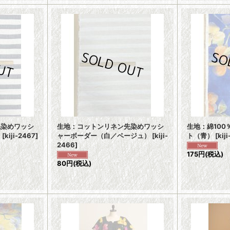
先染めワッシ
生地：コットンリネン先染めワッシ
生地：綿100
）
[
kiji-2467
]
ャーボーダー（白／ベージュ）
[
kiji-
ト（青）
[
kij
2466
]
175円
(税込)
80円
(税込)