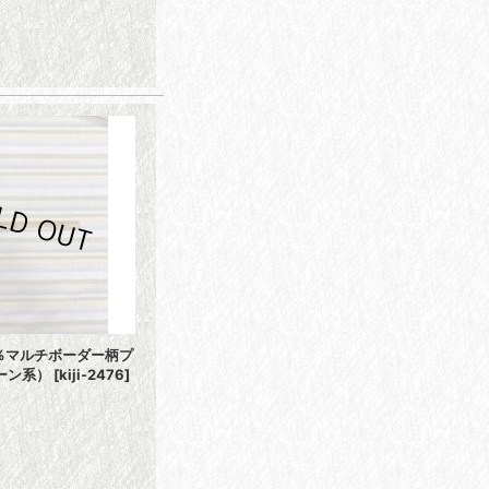
0％マルチボーダー柄プ
ーン系）
[
kiji-2476
]