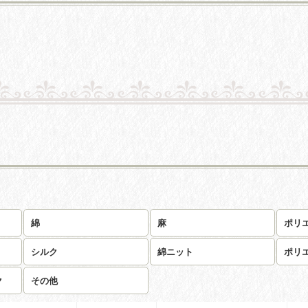
綿
麻
ポリ
シルク
綿ニット
ポリ
ク
その他