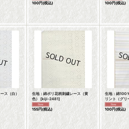
100円
(税込)
100円
(税込)
レース（白）
生地：綿ポリ花柄刺繍レース（黄
生地：綿10
色）
[
kiji-2481
]
リント（グリ
155円
(税込)
100円
(税込)