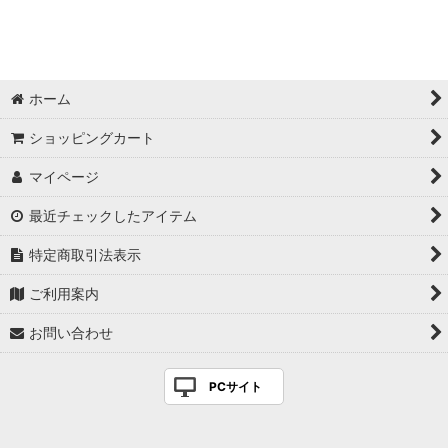
【水曜更新】超特価商品
生地すべて
社長オススメ
ホーム
コダマさんオススメ
ショッピングカート
マイページ
ブラウスにオススメ
最近チェックしたアイテム
チュニックにオススメ
特定商取引法表示
Tシャツ・カットソーにオススメ
ご利用案内
トレーナーにオススメ
お問い合わせ
パンツにオススメ
PCサイト
スカートにオススメ
スーツにオススメ