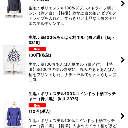
生地：ポリエステル100%ダブルストライプ柄デ
シン（紺／白）【特徴】紺地に白の細いダブルス
トライプを入れた、すっきりと上品な印象のポリ
エステルデシンで…
生地：綿100％あんぱん柄ネル（白／紺）
[
kiji-
3319
]
130
円
(税込)
生地：綿100％あんぱん柄ネル（白／紺） 【特
徴】綿100％のネル素材に、丸みのあるあんぱん
柄をプリントした、ナチュラルでかわいらしい雰
囲気…
生地：ポリエステル100%コインドット柄ブッチ
ャー（青／黒）
[
kiji-3375
]
110
円
(税込)
生地：ポリエステル100%コインドット柄ブッチ
ャー（青／黒）【特徴】大きめのドット柄がほど