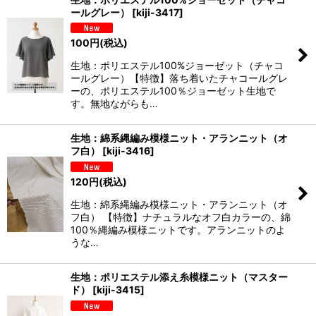
ールグレー）
[
kiji-3417
]
100
円
(税込)
生地：ポリエステル100%ジョーゼット（チャコ
ールグレー）【特徴】落ち着いたチャコールグレ
ーの、ポリエステル100％ジョーゼット生地で
す。無地ながらも…
生地：綿系縄編み模様ニット・アランニット（オ
フ白）
[
kiji-3416
]
120
円
(税込)
生地：綿系縄編み模様ニット・アランニット（オ
フ白） 【特徴】ナチュラルなオフ白カラーの、綿
100％縄編み模様ニットです。アランニットのよ
うな…
生地：ポリエステル添え糸模様ニット（マスター
ド）
[
kiji-3415
]