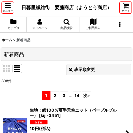
日暮里繊維街 要藤商店（ようとう商店）
メニュー
カート
カテゴリ
マイページ
商品検索
ご利用案内
ホーム
>
新着商品
新着商品
表示順変更
閉じる
808
件
表示数
:
1
2
3
...
14
次
»
並び順
:
生地：綿100％薄手天竺ニット（パープルブル
ー）
[
kiji-3451
]
絞り込む
10
円
(税込)