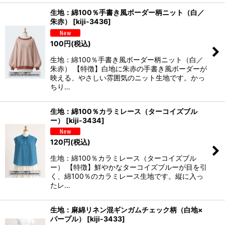
生地：綿100％手書き風ボーダー柄ニット（白／
朱赤）
[
kiji-3436
]
100
円
(税込)
生地：綿100％手書き風ボーダー柄ニット（白／
朱赤） 【特徴】白地に朱赤の手書き風ボーダーが
映える、やさしい雰囲気のニット生地です。かっ
ちり…
生地：綿100％カラミレース（ターコイズブル
ー）
[
kiji-3434
]
120
円
(税込)
生地：綿100％カラミレース（ターコイズブル
ー） 【特徴】鮮やかなターコイズブルーが目を引
く、綿100％のカラミレース生地です。縦に入っ
たレ…
生地：麻綿リネン混ギンガムチェック柄（白地×
パープル）
[
kiji-3433
]