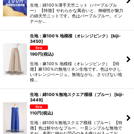
生地：綿100％薄手天竺ニット（パープルブル
ー） 【特徴】やわらかな風合いと、伸縮性が魅力
の綿天竺ニットです。色はパープルブルー。イン
ナーか…
生地：麻100％ 地模様（オレンジピンク）
[
kiji-
3450
]
190
円
(税込)
生地：麻100％ 地模様（オレンジピンク） 【特
徴】麻100％の無地リネン生地です。色はやさし
いオレンジベージュ。無地ながら、さりげない地
模…
生地：綿100％無地スクエア模様（ブルー）
[
kiji-
3449
]
110
円
(税込)
生地：綿100％無地スクエア模様（ブルー） 【特
徴】色は鮮やかなブルー。一見シンプルな無地で
すが、表面に細かな凹凸のある織りが入ってお