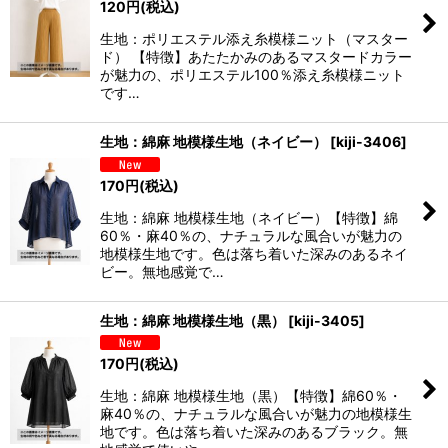
120
円
(税込)
生地：ポリエステル添え糸模様ニット（マスター
ド） 【特徴】あたたかみのあるマスタードカラー
が魅力の、ポリエステル100％添え糸模様ニット
です…
生地：綿麻 地模様生地（ネイビー）
[
kiji-3406
]
170
円
(税込)
生地：綿麻 地模様生地（ネイビー）【特徴】綿
60％・麻40％の、ナチュラルな風合いが魅力の
地模様生地です。色は落ち着いた深みのあるネイ
ビー。無地感覚で…
生地：綿麻 地模様生地（黒）
[
kiji-3405
]
170
円
(税込)
生地：綿麻 地模様生地（黒）【特徴】綿60％・
麻40％の、ナチュラルな風合いが魅力の地模様生
地です。色は落ち着いた深みのあるブラック。無