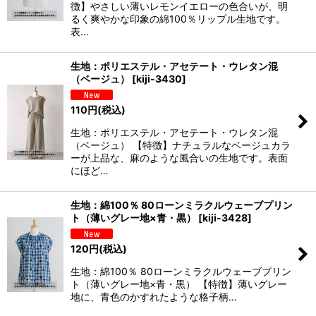
徴】やさしい薄いレモンイエローの色合いが、明
るく爽やかな印象の綿100％リップル生地です。
表…
生地：ポリエステル・アセテート・ウレタン混
（ベージュ）
[
kiji-3430
]
110
円
(税込)
生地：ポリエステル・アセテート・ウレタン混
（ベージュ） 【特徴】ナチュラルなベージュカラ
ーが上品な、麻のような風合いの生地です。表面
にほど…
生地：綿100％ 80ローンミラクルウェーブプリン
ト（薄いグレー地×青・黒）
[
kiji-3428
]
120
円
(税込)
生地：綿100％ 80ローンミラクルウェーブプリン
ト（薄いグレー地×青・黒） 【特徴】薄いグレー
地に、青色のかすれたような格子柄…