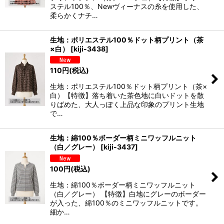
ステル100％、Newヴィーナスの糸を使用した、
柔らかくナチ…
生地：ポリエステル100％ドット柄プリント（茶
×白）
[
kiji-3438
]
110
円
(税込)
生地：ポリエステル100％ドット柄プリント（茶×
白）【特徴】落ち着いた茶色地に白いドットを散
りばめた、大人っぽく上品な印象のプリント生地
で…
生地：綿100％ボーダー柄ミニワッフルニット
（白／グレー）
[
kiji-3437
]
100
円
(税込)
生地：綿100％ボーダー柄ミニワッフルニット
（白／グレー） 【特徴】白地にグレーのボーダー
が入った、綿100％のミニワッフルニットです。
細か…