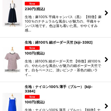
230
円
(税込)
生地：麻100% 平織キャンパス（黒） 【特徴】麻
100％のナチュラルな風合いが魅力の、平織キャ
ンパス地です。色は落ち着いた黒。ややくすみ
感…
生地：綿100% 細ボーダー天竺
[
kiji-3392
]
100
円
(税込)
生地：綿100% 細ボーダー天竺 【特徴】綿100％
の、やわらかな風合いが魅力の細ボーダー天竺で
す。白をベースに、淡いピンク・茶色の細いラ
イ…
生地：ナイロン100% 薄手（ブルー）
[
kiji-
3384
]
100
円
(税込)
生地：ナイロン100% 薄手（ブルー）【特徴】ナ