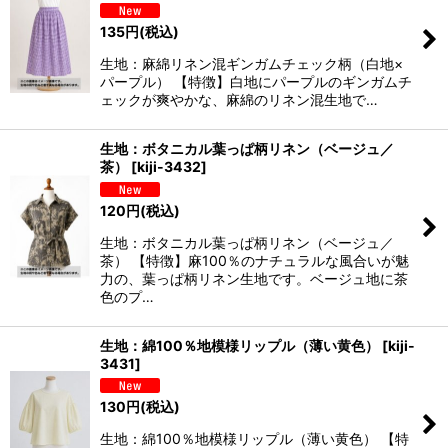
135
円
(税込)
生地：麻綿リネン混ギンガムチェック柄（白地×
パープル） 【特徴】白地にパープルのギンガムチ
ェックが爽やかな、麻綿のリネン混生地で…
生地：ボタニカル葉っぱ柄リネン（ベージュ／
茶）
[
kiji-3432
]
120
円
(税込)
生地：ボタニカル葉っぱ柄リネン（ベージュ／
茶） 【特徴】麻100％のナチュラルな風合いが魅
力の、葉っぱ柄リネン生地です。ベージュ地に茶
色のプ…
生地：綿100％地模様リップル（薄い黄色）
[
kiji-
3431
]
130
円
(税込)
生地：綿100％地模様リップル（薄い黄色） 【特