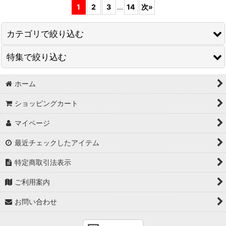
1
2
3
...
14
次
»
カテゴリで絞り込む
特集で絞り込む
生地
洋裁材料
ホーム
ネットショップ先行発売
ショッピングカート
個別対応
【水曜更新】超特価商品
マイページ
型紙
生地すべて
最近チェックしたアイテム
社長オススメ
特定商取引法表示
コダマさんオススメ
ご利用案内
ブラウスにオススメ
お問い合わせ
チュニックにオススメ