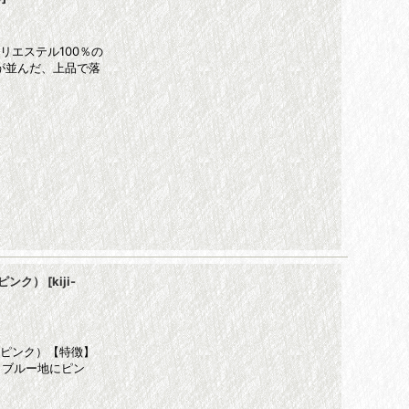
リエステル100％の
が並んだ、上品で落
ピンク）
[
kiji-
／ピンク）【特徴】
。ブルー地にピン