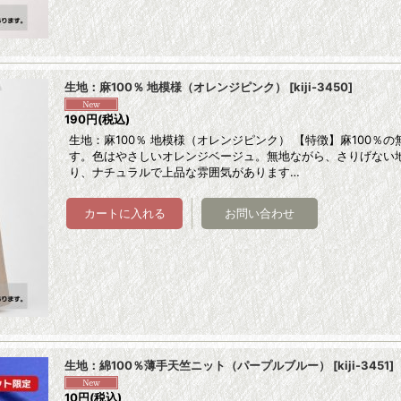
生地：麻100％ 地模様（オレンジピンク）
[
kiji-3450
]
190円
(税込)
生地：麻100％ 地模様（オレンジピンク） 【特徴】麻100％
す。色はやさしいオレンジベージュ。無地ながら、さりげない
り、ナチュラルで上品な雰囲気があります…
生地：綿100％薄手天竺ニット（パープルブルー）
[
kiji-3451
]
10円
(税込)