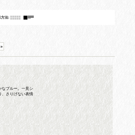
示方法
:
»
かなブルー。一見シ
り、さりげない表情