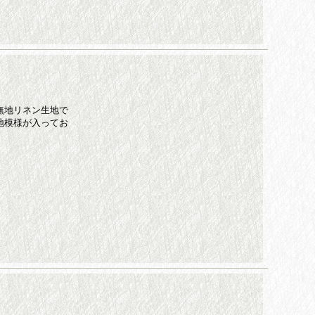
の無地リネン生地で
地模様が入ってお