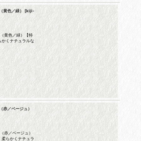
ン（黄色／緑）
[
kiji-
ン（黄色／緑）【特
らかくナチュラルな
ン（赤／ベージュ）
ン（赤／ベージュ）
、柔らかくナチュラ