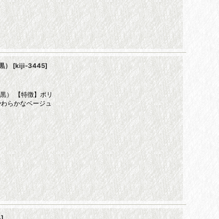
黒）
[
kiji-3445
]
黒） 【特徴】ポリ
やわらかなベージュ
4
]