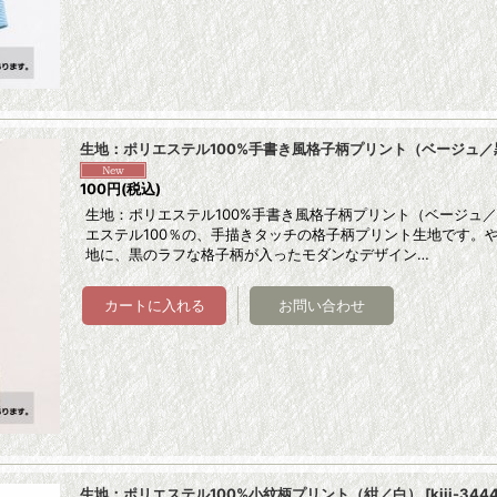
生地：ポリエステル100%手書き風格子柄プリント（ベージュ／
100円
(税込)
生地：ポリエステル100%手書き風格子柄プリント（ベージュ／
エステル100％の、手描きタッチの格子柄プリント生地です。
地に、黒のラフな格子柄が入ったモダンなデザイン…
生地：ポリエステル100%小紋柄プリント（紺／白）
[
kiji-344