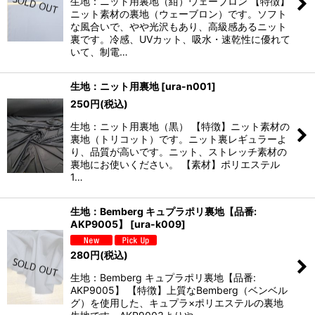
生地：ニット用裏地（紺）ウェーブロン 【特徴】
ニット素材の裏地（ウェーブロン）です。ソフト
な風合いで、やや光沢もあり、高級感あるニット
裏です。冷感、UVカット、吸水・速乾性に優れて
いて、制電…
生地：ニット用裏地
[
ura-n001
]
250
円
(税込)
生地：ニット用裏地（黒） 【特徴】ニット素材の
裏地（トリコット）です。ニット裏レギュラーよ
り、品質が高いです。ニット、ストレッチ素材の
裏地にお使いください。 【素材】ポリエステル
1…
生地：Bemberg キュプラポリ裏地【品番:
AKP9005】
[
ura-k009
]
280
円
(税込)
生地：Bemberg キュプラポリ裏地【品番:
AKP9005】 【特徴】上質なBemberg（ベンベル
グ）を使用した、キュプラ×ポリエステルの裏地