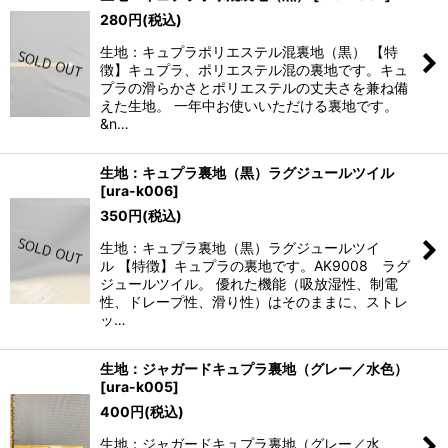
280
円
(税込)
生地：キュプラポリエステル混裏地（黒） 【特
徴】キュプラ、ポリエステル混の裏地です。キュ
プラの滑らかさとポリエステルの丈夫さを兼ね備
えた生地。 一年中お使いいただける裏地です。
&n…
生地：キュプラ裏地（黒）ラグジュールツイル
[
ura-k006
]
350
円
(税込)
生地：キュプラ裏地（黒）ラグジュールツイ
ル 【特徴】キュプラの裏地です。AK9008 ラグ
ジュールツイル。 優れた機能（吸放湿性、制電
性、ドレープ性、滑り性）はそのままに、ストレ
ッ…
生地：ジャガードキュプラ裏地（グレー／水色）
[
ura-k005
]
400
円
(税込)
生地：ジャガードキュプラ裏地（グレー／水