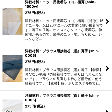
洋裁材料：ニット用接着芯（白）極薄
[
shin-
1500w
]
275
円
(税込)
洋裁材料：ニット用接着芯（白）極薄 【特徴】15
デニール、又は20デニールの非常に薄い接着芯で
す。薄手の生地にオススメなソフトな接着芯。伸
縮性があるので、薄手のニット地、ちりめん、シ
ルクなど…
洋裁材料：ブラウス用接着芯（黒）薄手
[
shin-
0006
]
275
円
(税込)
洋裁材料：ブラウス用接着芯（黒）薄手 【特徴】
伸びない平織りの接着芯です。張りはほとんどな
いです。ブラウスの見返しや衿など部分的に使う
接着芯です。 【素材】綿、ポリエステル&nbs…
洋裁材料：ブラウス用接着芯（白）薄手
[
shin-
0005
]
275
円
(税込)