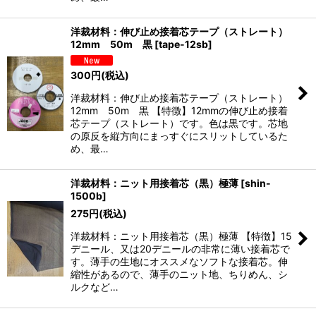
洋裁材料：伸び止め接着芯テープ（ストレート）
12mm 50m 黒
[
tape-12sb
]
300
円
(税込)
洋裁材料：伸び止め接着芯テープ（ストレート）
12mm 50m 黒 【特徴】12mmの伸び止め接着
芯テープ（ストレート）です。色は黒です。芯地
の原反を縦方向にまっすぐにスリットしているた
め、最…
洋裁材料：ニット用接着芯（黒）極薄
[
shin-
1500b
]
275
円
(税込)
洋裁材料：ニット用接着芯（黒）極薄 【特徴】15
デニール、又は20デニールの非常に薄い接着芯で
す。薄手の生地にオススメなソフトな接着芯。伸
縮性があるので、薄手のニット地、ちりめん、シ
ルクなど…