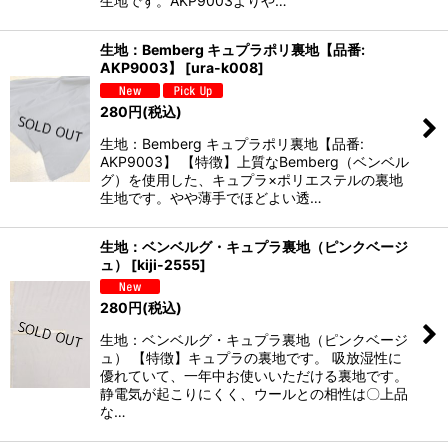
生地です。AKP9003よりや…
生地：Bemberg キュプラポリ裏地【品番:
AKP9003】
[
ura-k008
]
280
円
(税込)
生地：Bemberg キュプラポリ裏地【品番:
AKP9003】 【特徴】上質なBemberg（ベンベル
グ）を使用した、キュプラ×ポリエステルの裏地
生地です。やや薄手でほどよい透…
生地：ベンベルグ・キュプラ裏地（ピンクベージ
ュ）
[
kiji-2555
]
280
円
(税込)
生地：ベンベルグ・キュプラ裏地（ピンクベージ
ュ） 【特徴】キュプラの裏地です。 吸放湿性に
優れていて、一年中お使いいただける裏地です。
静電気が起こりにくく、ウールとの相性は〇上品
な…