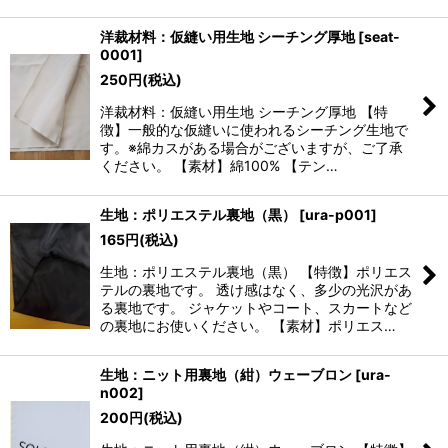
洋裁材料：仮縫い用生地 シーチング厚地
[
seat-
0001
]
250
円
(税込)
洋裁材料：仮縫い用生地 シーチング厚地 【特
徴】一般的な仮縫いに使われるシーチング生地で
す。※綿カスがある場合がございますが、ご了承
ください。 【素材】綿100% 【テン…
生地：ポリエステル裏地（黒）
[
ura-p001
]
165
円
(税込)
生地：ポリエステル裏地（黒） 【特徴】ポリエス
テルの裏地です。 透け感はなく、多少の光沢があ
る裏地です。 ジャケットやコート、スカートなど
の裏地にお使いください。 【素材】ポリエス…
生地：ニット用裏地（紺）ウェーブロン
[
ura-
n002
]
200
円
(税込)