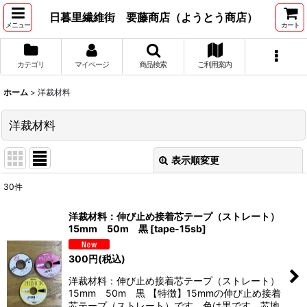
日暮里繊維街 要藤商店（ようとう商店）
メニュー
カート
カテゴリ
マイページ
商品検索
ご利用案内
ホーム
>
洋裁材料
洋裁材料
表示順変更
閉じる
30
件
サブカテゴリ
:
洋裁材料：伸び止め接着芯テープ（ストレート）
15mm 50m 黒
[
tape-15sb
]
表示数
:
300
円
(税込)
並び順
:
洋裁材料：伸び止め接着芯テープ（ストレート）
15mm 50m 黒 【特徴】15mmの伸び止め接着
芯テープ（ストレート）です。色は黒です。芯地